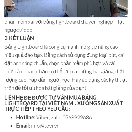
phần mềm xài với bảng lightboard chuyên nghiệp – lật
ngược video
3. KẾT LUẬN
Bảng Lightboard là công cụ mạnh mẽ giúp nâng cao
hiệu quả đào tạo. Bằng cách sử dụng đúng loại bút, cài
đặt ánh sáng chuẩn, chọn phần mềm phù hợp và cải
thiện âm thanh, bạn có thể tạo ra những bài giảng chất
lượng cao, hấp dẫn người học. Hãy áp dụng các kỹ thuật
trên để tối ưu hóa bài giảng của bạn!
LIÊN HỆ ĐỂ ĐƯỢC TƯ VẤN MUA BẢNG
LIGHTBOARD TẠI VIỆT NAM…XƯỞNG SẢN XUẤT
TRỰC TIẾP THEO YÊU CẦU:
Hotline:
Viber, zalo: 0568929686
Email:
info@tovi.vn