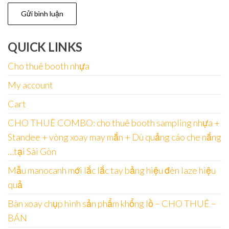
QUICK LINKS
Cho thuê booth nhựa
My account
Cart
CHO THUÊ COMBO: cho thuê booth sampling nhựa +
Standee + vòng xoay may mắn + Dù quảng cáo che nắng
…tại Sài Gòn
Mẫu manocanh mới lắc lắc tay bảng hiệu đèn laze hiệu
quả
Bàn xoay chụp hình sản phẩm khổng lồ – CHO THUÊ –
BÁN