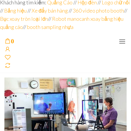
Đơn vị
Góc
Khách hàng tìm kiếm:
Quảng Cáo
//
Hộp đèn
//
Logo chữ nổi
Nhìn
chuyên
//
Bảng hiệu
Agency –
//
Xe đẩy bán hàng
//
360 video photo booth
//
nhà sản
sâu – 8
Bục xoay tròn loại lớn
//
Robot manocanh xoay bảng hiệu
xuất
năm
POSM,
quảng cáo
//
booth sampling nhựa
Quầy
kinh
Booth
nghiệm
Sampling,
0
Booth
trưng
bày, tủ
trưng
bày… tại
Tp.Hồ
Chí Minh