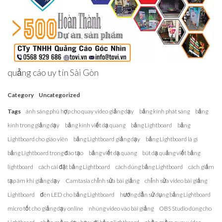
quảng cáo uy tín Sài Gòn
Category
Uncategorized
Tags
ánh sáng phù hợp cho quay video giảng dạy
bảng kính phát sáng
bảng
kính trong giảng dạy
bảng kính viết dạ quang
bảng Lightboard
bảng
Lightboard cho giáo viên
bảng Lightboard giảng dạy
bảng Lightboard là gì
bảng Lightboard trong đào tạo
bảng viết dạ quang
bút dạ quảng viết bảng
lightboard
cách cài đặt bảng Lightboard
cách dùng bảng Lightboard
cách giảm
tạp âm khi giảng dạy
Camtasia chỉnh sửa bài giảng
chỉnh sửa video bài giảng
Lightboard
đèn LED cho bảng Lightboard
hướng dẫn sử dụng bảng Lightboard
micro tốt cho giảng dạy online
nhúng video vào bài giảng
OBS Studio dùng cho