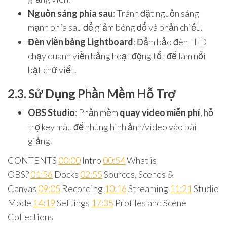
Nguồn sáng phía sau
: Tránh đặt nguồn sáng
mạnh phía sau để giảm bóng đổ và phản chiếu.
Đèn viền bảng Lightboard
: Đảm bảo đèn LED
chạy quanh viền bảng hoạt động tốt để làm nổi
bật chữ viết.
2.3. Sử Dụng Phần Mềm Hỗ Trợ
OBS Studio
: Phần mềm
quay video miễn phí
, hỗ
trợ key màu để nhúng hình ảnh/video vào bài
giảng.
CONTENTS
00:00
Intro
00:54
What is
OBS?
01:56
Docks
02:55
Sources, Scenes &
Canvas
09:05
Recording
10:16
Streaming
11:21
Studio
Mode
14:19
Settings
17:35
Profiles and Scene
Collections