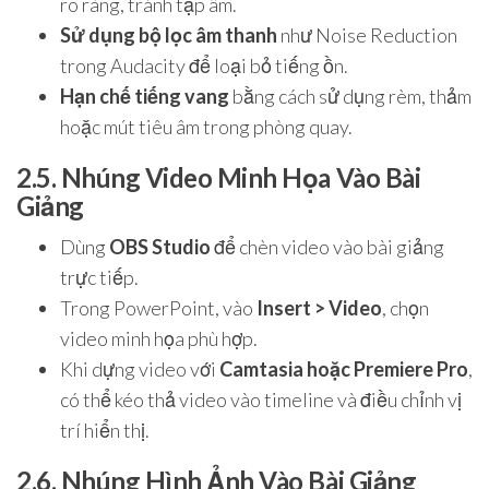
rõ ràng, tránh tạp âm.
Sử dụng bộ lọc âm thanh
như Noise Reduction
trong Audacity để loại bỏ tiếng ồn.
Hạn chế tiếng vang
bằng cách sử dụng rèm, thảm
hoặc mút tiêu âm trong phòng quay.
2.5. Nhúng Video Minh Họa Vào Bài
Giảng
Dùng
OBS Studio
để chèn video vào bài giảng
trực tiếp.
Trong PowerPoint, vào
Insert > Video
, chọn
video minh họa phù hợp.
Khi dựng video với
Camtasia hoặc Premiere Pro
,
có thể kéo thả video vào timeline và điều chỉnh vị
trí hiển thị.
2.6. Nhúng Hình Ảnh Vào Bài Giảng