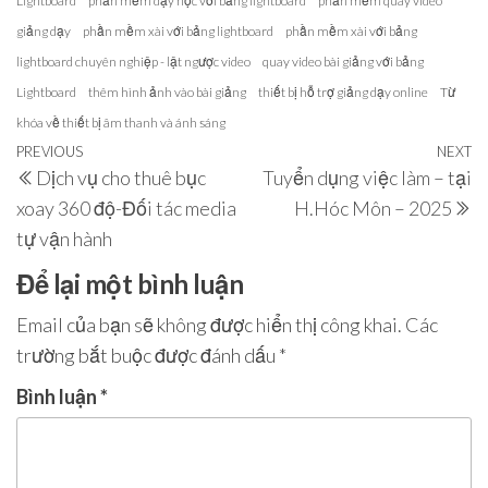
Lightboard
phần mềm dạy học với bảng lightboard
phần mềm quay video
giảng dạy
phần mềm xài với bảng lightboard
phần mềm xài với bảng
lightboard chuyên nghiệp - lật ngược video
quay video bài giảng với bảng
Lightboard
thêm hình ảnh vào bài giảng
thiết bị hỗ trợ giảng dạy online
Từ
khóa về thiết bị âm thanh và ánh sáng
Điều
Previous
PREVIOUS
NEXT
N
Dịch vụ cho thuê bục
Tuyển dụng việc làm – tại
hướng
Post
P
xoay 360 độ-Đối tác media
H.Hóc Môn – 2025
bài
tự vận hành
viết
Để lại một bình luận
Email của bạn sẽ không được hiển thị công khai.
Các
trường bắt buộc được đánh dấu
*
Bình luận
*