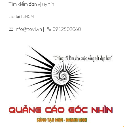
Skip
Tìm kiếm đơn vị uy tín
to
L
àm
tại Tp.HCM
the
content
info@tovi.vn ||
0912502060