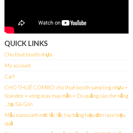
QUICK LINKS
Cho thuê booth nhựa
My account
Cart
CHO THUÊ COMBO: cho thuê booth sampling nhựa +
Standee + vòng xoay may mắn + Dù quảng cáo che nắng
…tại Sài Gòn
Mẫu manocanh mới lắc lắc tay bảng hiệu đèn laze hiệu
quả