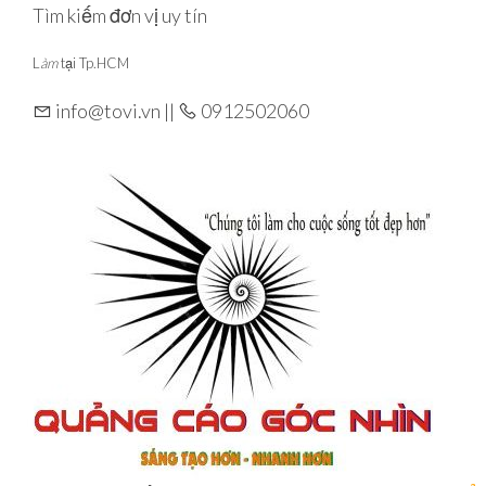
Skip
Tìm kiếm đơn vị uy tín
to
L
àm
tại Tp.HCM
the
content
info@tovi.vn ||
0912502060