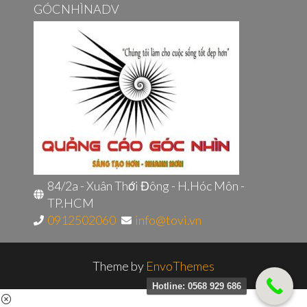
GÓCNHÌNADV
84/2a - Xuân Thới Đông - H.Hóc Môn -
TP.HCM
0912502060
info@tovi.vn
Theme by
EnvoThemes
Hotline: 0568 929 686