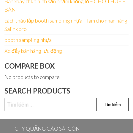
Bàn xoay chụp hình sản phẩm khổng lồ – CHO THUÊ –
BÁN
cách tháo lắp booth sampling nhựa – làm cho nhãn hàng
Salink pro
booth sampling nhựa
Xe đẩy bán hàng lưu động
COMPARE BOX
No products to compare
SEARCH PRODUCTS
Tìm
kiếm
cho:
CTY QUẢNG CÁO SÀI GÒN