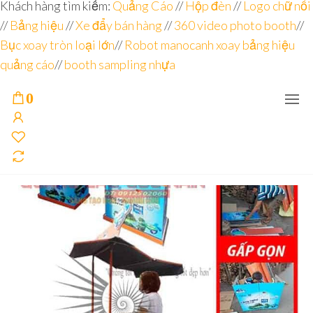
Đơn vị
Góc
Khách hàng tìm kiếm:
Quảng Cáo
//
Hộp đèn
//
Logo chữ nổi
Nhìn
chuyên
//
Bảng hiệu
Agency –
//
Xe đẩy bán hàng
//
360 video photo booth
//
nhà sản
sâu – 8
Bục xoay tròn loại lớn
//
Robot manocanh xoay bảng hiệu
xuất
năm
POSM,
quảng cáo
//
booth sampling nhựa
Quầy
kinh
Booth
nghiệm
Sampling,
0
Booth
trưng
bày, tủ
trưng
bày… tại
Tp.Hồ
Chí Minh