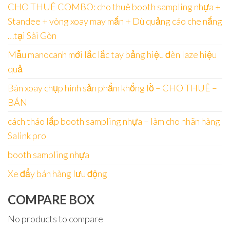
CHO THUÊ COMBO: cho thuê booth sampling nhựa +
Standee + vòng xoay may mắn + Dù quảng cáo che nắng
…tại Sài Gòn
Mẫu manocanh mới lắc lắc tay bảng hiệu đèn laze hiệu
quả
Bàn xoay chụp hình sản phẩm khổng lồ – CHO THUÊ –
BÁN
cách tháo lắp booth sampling nhựa – làm cho nhãn hàng
Salink pro
booth sampling nhựa
Xe đẩy bán hàng lưu động
COMPARE BOX
No products to compare