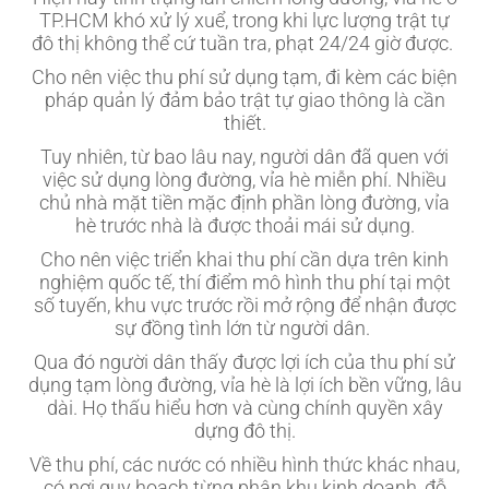
TP.HCM khó xử lý xuể, trong khi lực lượng trật tự
đô thị không thể cứ tuần tra, phạt 24/24 giờ được.
Cho nên việc thu phí sử dụng tạm, đi kèm các biện
pháp quản lý đảm bảo trật tự giao thông là cần
thiết.
Tuy nhiên, từ bao lâu nay, người dân đã quen với
việc sử dụng lòng đường, vỉa hè miễn phí. Nhiều
chủ nhà mặt tiền mặc định phần lòng đường, vỉa
hè trước nhà là được thoải mái sử dụng.
Cho nên việc triển khai thu phí cần dựa trên kinh
nghiệm quốc tế, thí điểm mô hình thu phí tại một
số tuyến, khu vực trước rồi mở rộng để nhận được
sự đồng tình lớn từ người dân.
Qua đó người dân thấy được lợi ích của thu phí sử
dụng tạm lòng đường, vỉa hè là lợi ích bền vững, lâu
dài. Họ thấu hiểu hơn và cùng chính quyền xây
dựng đô thị.
Về thu phí, các nước có nhiều hình thức khác nhau,
có nơi quy hoạch từng phân khu kinh doanh, đỗ