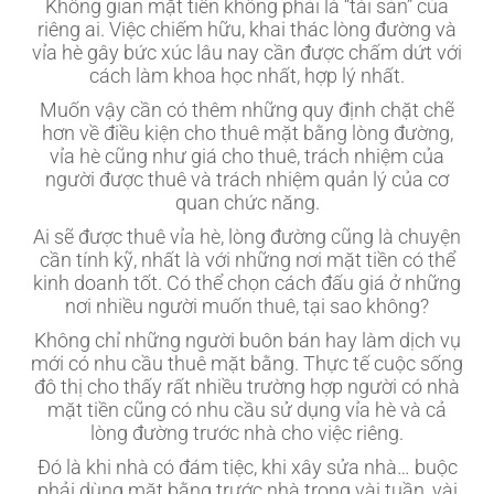
Không gian mặt tiền không phải là “tài sản” của
riêng ai. Việc chiếm hữu, khai thác lòng đường và
vỉa hè gây bức xúc lâu nay cần được chấm dứt với
cách làm khoa học nhất, hợp lý nhất.
Muốn vậy cần có thêm những quy định chặt chẽ
hơn về điều kiện cho thuê mặt bằng lòng đường,
vỉa hè cũng như giá cho thuê, trách nhiệm của
người được thuê và trách nhiệm quản lý của cơ
quan chức năng.
Ai sẽ được thuê vỉa hè, lòng đường cũng là chuyện
cần tính kỹ, nhất là với những nơi mặt tiền có thể
kinh doanh tốt. Có thể chọn cách đấu giá ở những
nơi nhiều người muốn thuê, tại sao không?
Không chỉ những người buôn bán hay làm dịch vụ
mới có nhu cầu thuê mặt bằng. Thực tế cuộc sống
đô thị cho thấy rất nhiều trường hợp người có nhà
mặt tiền cũng có nhu cầu sử dụng vỉa hè và cả
lòng đường trước nhà cho việc riêng.
Đó là khi nhà có đám tiệc, khi xây sửa nhà… buộc
phải dùng mặt bằng trước nhà trong vài tuần, vài