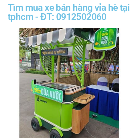
Tìm mua xe bán hàng vỉa hè tại
tphcm - ĐT: 0912502060