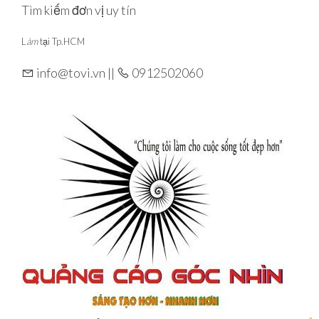
Tìm kiếm đơn vị uy tín
L
àm
tại Tp.HCM
info@tovi.vn ||
0912502060