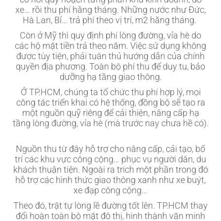
xe… rồi thu phí hằng tháng. Những nước như Đức,
Hà Lan, Bỉ… trả phí theo vị trí, m2 hằng tháng.
Còn ở Mỹ thì quy định phí lòng đường, vỉa hè do
các hộ mặt tiền trả theo năm. Việc sử dụng không
được tùy tiện, phải tuân thủ hướng dẫn của chính
quyền địa phương. Toàn bộ phí thu để duy tu, bảo
dưỡng hạ tầng giao thông.
Ở TP.HCM, chúng ta tổ chức thu phí hợp lý, mọi
công tác triển khai có hệ thống, đồng bộ sẽ tạo ra
một nguồn quỹ riêng để cải thiện, nâng cấp hạ
tầng lòng đường, vỉa hè (mà trước nay chưa hề có).
Nguồn thu từ đây hỗ trợ cho nâng cấp, cải tạo, bố
trí các khu vực công cộng… phục vụ người dân, du
khách thuận tiện. Ngoài ra trích một phần trong đó
hỗ trợ các hình thức giao thông xanh như xe buýt,
xe đạp công cộng…
Theo đó, trật tự lòng lề đường tốt lên. TP.HCM thay
đổi hoàn toàn bộ mặt đô thị, hình thành văn minh