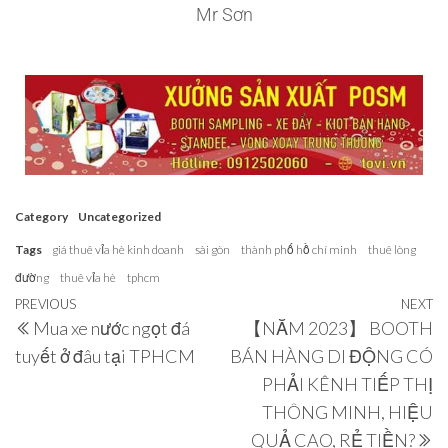
Mr Sơn
Category
Uncategorized
Tags
giá thuê vỉa hè kinh doanh
sài gòn
thành phố hồ chí minh
thuê lòng
đường
thuê vỉa hè
tphcm
PREVIOUS
NEXT
Mua xe nước ngọt đá
【NĂM 2023】 BOOTH
tuyết ở đâu tại TPHCM
BÁN HÀNG DI ĐỘNG CÓ
PHẢI KÊNH TIẾP THỊ
THÔNG MINH, HIỆU
QUẢ CAO, RẺ TIỀN?