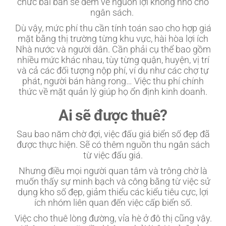
chức bài bản sẽ đem về nguồn lợi không nhỏ cho
ngân sách.
Dù vậy, mức phí thu cần tính toán sao cho hợp giá
mặt bằng thị trường từng khu vực, hài hòa lợi ích
Nhà nước và người dân. Cần phải cụ thể bao gồm
nhiều mức khác nhau, tùy từng quận, huyện, vị trí
và cả các đối tượng nộp phí, ví dụ như các chợ tự
phát, người bán hàng rong… Việc thu phí chính
thức về mặt quản lý giúp họ ổn định kinh doanh.
Ai sẽ được thuê?
Sau bao năm chờ đợi, việc đấu giá biển số đẹp đã
được thực hiện. Sẽ có thêm nguồn thu ngân sách
từ việc đấu giá.
Nhưng điều mọi người quan tâm và trông chờ là
muốn thấy sự minh bạch và công bằng từ việc sử
dụng kho số đẹp, giảm thiểu các kiểu tiêu cực, lợi
ích nhóm liên quan đến việc cấp biển số.
Việc cho thuê lòng đường, vỉa hè ở đô thị cũng vậy.