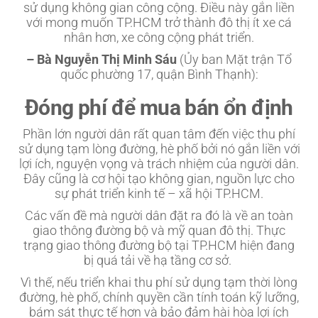
sử dụng không gian công cộng. Điều này gắn liền
với mong muốn TP.HCM trở thành đô thị ít xe cá
nhân hơn, xe công cộng phát triển.
– Bà Nguyễn Thị Minh Sáu
(Ủy ban Mặt trận Tổ
quốc phường 17, quận Bình Thạnh):
Đóng phí để mua bán ổn định
Phần lớn người dân rất quan tâm đến việc thu phí
sử dụng tạm lòng đường, hè phố bởi nó gắn liền với
lợi ích, nguyện vọng và trách nhiệm của người dân.
Đây cũng là cơ hội tạo không gian, nguồn lực cho
sự phát triển kinh tế – xã hội TP.HCM.
Các vấn đề mà người dân đặt ra đó là về an toàn
giao thông đường bộ và mỹ quan đô thị. Thực
trạng giao thông đường bộ tại TP.HCM hiện đang
bị quá tải về hạ tầng cơ sở.
Vì thế, nếu triển khai thu phí sử dụng tạm thời lòng
đường, hè phố, chính quyền cần tính toán kỹ lưỡng,
bám sát thực tế hơn và bảo đảm hài hòa lợi ích