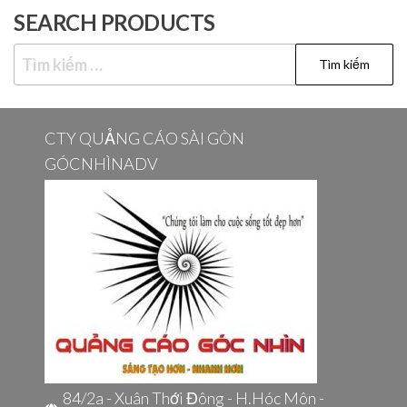
SEARCH PRODUCTS
CTY QUẢNG CÁO SÀI GÒN
GÓCNHÌNADV
84/2a - Xuân Thới Đông - H.Hóc Môn -