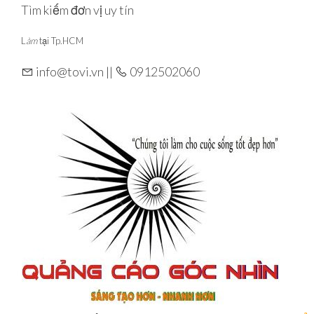
Skip
Tìm kiếm đơn vị uy tín
to
L
àm
tại Tp.HCM
the
content
info@tovi.vn ||
0912502060