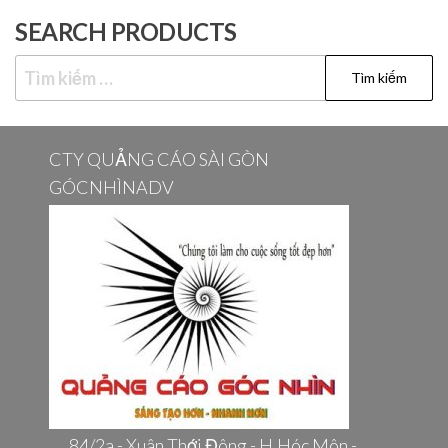
SEARCH PRODUCTS
Tìm
kiếm
cho:
CTY QUẢNG CÁO SÀI GÒN
GÓCNHÌNADV
84/2a - Xuân Thới Đông - H.Hóc Môn -