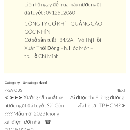
Liên hệ ngay để mua máy nước ngọt
đá tuyết : 0912502060
CÔNG TY CƠ KHÍ – QUẢNG CÁO
GÓC NHÌN
Cơ sở sản xuất : 84/2A – Võ Thị Hồi –
Xuân Thới Đông – h. Hóc Môn –
tp.Hồ Chí Minh
Category
Uncategorized
Điều
Previous
PREVIOUS
NEXT
N
➤➤➤ Xưởng sản xuất xe
Ai được thuê lòng đường,
hướng
Post
P
nước ngọt đá tuyết Sài Gòn
vỉa hè tại TP.HCM?
bài
???? Mẫu mới 2023 không
viết
xài điện lưới nhà – ☎
0912502060