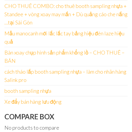
CHO THUÊ COMBO: cho thuê booth sampling nhựa +
Standee + vòng xoay may mắn + Dù quảng cáo che nắng
…tại Sài Gòn
Mẫu manocanh mới lắc lắc tay bảng hiệu đèn laze hiệu
quả
Bàn xoay chụp hình sản phẩm khổng lồ – CHO THUÊ –
BÁN
cách tháo lắp booth sampling nhựa – làm cho nhãn hàng
Salink pro
booth sampling nhựa
Xe đẩy bán hàng lưu động
COMPARE BOX
No products to compare