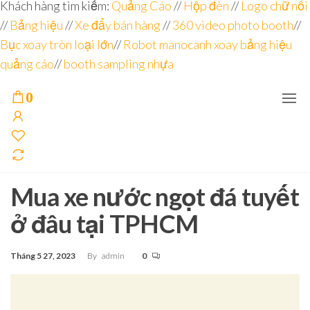
Đơn vị
Góc
Khách hàng tìm kiếm:
Quảng Cáo
//
Hộp đèn
//
Logo chữ nổi
Nhìn
chuyên
//
Bảng hiệu
Agency –
//
Xe đẩy bán hàng
//
360 video photo booth
//
nhà sản
sâu – 8
Bục xoay tròn loại lớn
//
Robot manocanh xoay bảng hiệu
xuất
năm
POSM,
quảng cáo
//
booth sampling nhựa
Quầy
kinh
Booth
nghiệm
Sampling,
0
Booth
trưng
bày, tủ
trưng
bày… tại
Tp.Hồ
Chí Minh
Mua xe nước ngọt đá tuyết
ở đâu tại TPHCM
Tháng 5 27, 2023
By
admin
0