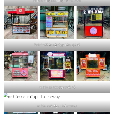
xe bán hàng lưu động – ở hóc môn
Xe bán đồ ăn vặt đẹp, bền, giá rẻ
xe bán gà rán đẹp thiết kế
xe bán cafe đẹp – take away