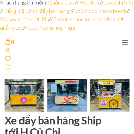
Đơn vị
Góc
Khách hàng tìm kiếm:
Quảng Cáo
//
Hộp đèn
//
Logo chữ nổi
Nhìn
chuyên
//
Bảng hiệu
Agency –
//
Xe đẩy bán hàng
//
360 video photo booth
//
nhà sản
sâu – 8
Bục xoay tròn loại lớn
//
Robot manocanh xoay bảng hiệu
xuất
năm
POSM,
quảng cáo
//
booth sampling nhựa
Quầy
kinh
Booth
nghiệm
Sampling,
0
Booth
trưng
bày, tủ
trưng
bày… tại
Tp.Hồ
Chí Minh
Xe đẩy bán hàng Ship
tới H.Củ Chi