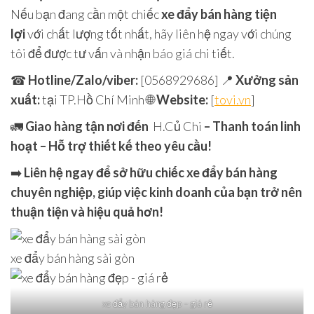
Nếu bạn đang cần một chiếc
xe đẩy bán hàng tiện
lợi
với chất lượng tốt nhất, hãy liên hệ ngay với chúng
tôi để được tư vấn và nhận báo giá chi tiết.
☎
Hotline/Zalo/viber:
[0568929686] 📍
Xưởng sản
xuất:
tại TP.Hồ Chí Minh 🌐
Website:
[
tovi.vn
]
🚛
Giao hàng tận nơi đến
H.Củ Chi
– Thanh toán linh
hoạt – Hỗ trợ thiết kế theo yêu cầu!
➡️
Liên hệ ngay để sở hữu chiếc xe đẩy bán hàng
chuyên nghiệp, giúp việc kinh doanh của bạn trở nên
thuận tiện và hiệu quả hơn!
xe đẩy bán hàng sài gòn
xe đẩy bán hàng đẹp – giá rẻ