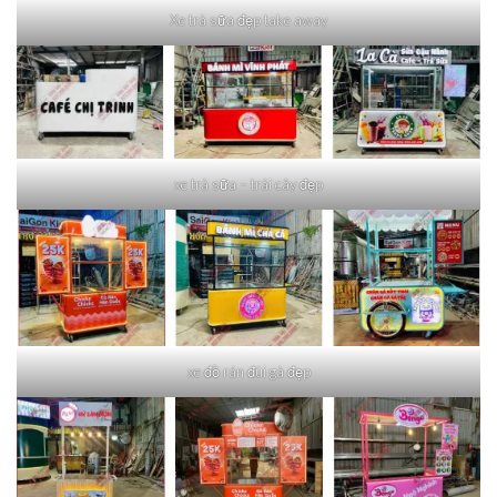
Xe trà sữa đẹp take away
xe trà sữa – trái cây đẹp
xe đồ rán đùi gà đẹp