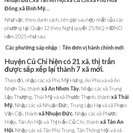
Nhuận Đức.xã Tân An Hội.xã Củ Chi.xã Phú Hòa
Đông.xã Bình Mỹ…
Như vật, theo danh sách, tên gọi sau hợp nhất của các
phường tại‍
Quận 12
theo Nghị quyết 25/NQ-HĐND
năm 2025 như sau:
‍ Các‍ phường‍ sáp‍ nhập ‍
:
‍ Tên‍ đơn‍ vị‍ hành‍ chính‍ mới ‍
Huyện Củ Chi
hiện có 21 xã, thị trấn
được sắp xếp lại thành 7 xã mới.
Theo đó, nhập các xã Phú Mỹ Hưng, An Phú và xã An
Nhơn Tây, thành
xã An Nhơn Tây.
Nhập các xã Trung
Lập Thượng, Thái Mỹ và xã Phước Thạnh, thành
xã Thái
Mỹ.
Nhập các xã Nhuận Đức, Trung Lập Hạ và xã Phạm
Văn Cội, thành
xã Nhuận Đức.
Nhập các xã Phước
Hiệp, Tân An Hội và Thị trấn Củ Chi, thành
xã Tân An
Hội.
Nhập các xã Tân Phú Trung, Tân Thông Hội và xã