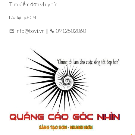
Skip
Tìm kiếm đơn vị uy tín
to
L
àm
tại Tp.HCM
the
content
info@tovi.vn ||
0912502060