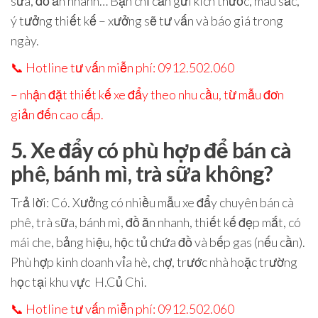
sữa, đồ ăn nhanh… Bạn chỉ cần gửi kích thước, màu sắc,
ý tưởng thiết kế – xưởng sẽ tư vấn và báo giá trong
ngày.
📞
Hotline tư vấn miễn phí: 0912.502.060
– nhận đặt thiết kế xe đẩy theo nhu cầu, từ mẫu đơn
giản đến cao cấp.
5. Xe đẩy có phù hợp để bán cà
phê, bánh mì, trà sữa không?
Trả lời
: Có. Xưởng có nhiều mẫu
xe đẩy chuyên bán cà
phê, trà sữa, bánh mì, đồ ăn nhanh
, thiết kế đẹp mắt, có
mái che, bảng hiệu, hộc tủ chứa đồ và bếp gas (nếu cần).
Phù hợp kinh doanh vỉa hè, chợ, trước nhà hoặc trường
học tại khu vực
H.Củ Chi
.
📞
Hotline tư vấn miễn phí: 0912.502.060