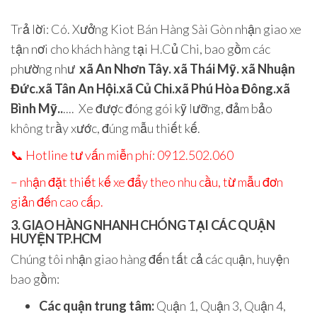
Trả lời
: Có.
Xưởng Kiot Bán Hàng Sài Gòn
nhận
giao xe
tận nơi cho khách hàng tại
H.Củ Chi
, bao gồm các
phường như
xã An Nhơn Tây. xã Thái Mỹ. xã Nhuận
Đức.xã Tân An Hội.xã Củ Chi.xã Phú Hòa Đông.xã
Bình Mỹ.
.
.
..
.
Xe được đóng gói kỹ lưỡng, đảm bảo
không trầy xước, đúng mẫu thiết kế.
📞
Hotline tư vấn miễn phí: 0912.502.060
– nhận đặt thiết kế xe đẩy theo nhu cầu, từ mẫu đơn
giản đến cao cấp.
3. GIAO HÀNG NHANH CHÓNG TẠI CÁC QUẬN
HUYỆN TP.HCM
Chúng tôi nhận giao hàng đến tất cả các quận, huyện
bao gồm:
Các quận trung tâm:
Quận 1, Quận 3, Quận 4,