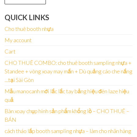
QUICK LINKS
Cho thuê booth nhựa
My account
Cart
CHO THUÊ COMBO: cho thuê booth sampling nhựa +
Standee + vòng xoay may mắn + Dù quảng cáo che nắng
…tại Sài Gòn
Mẫu manocanh mới lắc lắc tay bảng hiệu đèn laze hiệu
quả
Bàn xoay chụp hình sản phẩm khổng lồ – CHO THUÊ –
BÁN
cách tháo lắp booth sampling nhựa – làm cho nhãn hàng