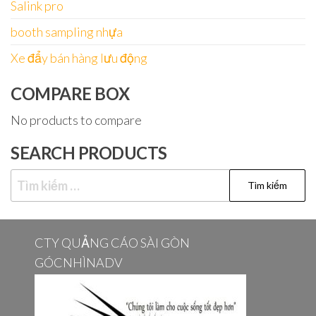
Salink pro
booth sampling nhựa
Xe đẩy bán hàng lưu động
COMPARE BOX
No products to compare
SEARCH PRODUCTS
Tìm
kiếm
cho:
CTY QUẢNG CÁO SÀI GÒN
GÓCNHÌNADV