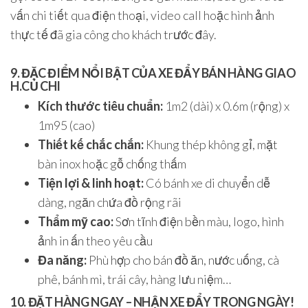
vấn chi tiết qua điện thoại, video call hoặc hình ảnh
thực tế đã gia công cho khách trước đây.
9. ĐẶC ĐIỂM NỔI BẬT CỦA XE ĐẨY BÁN HÀNG GIAO
H.CỦ CHI
Kích thước tiêu chuẩn:
1m2 (dài) x 0.6m (rộng) x
1m95 (cao)
Thiết kế chắc chắn:
Khung thép không gỉ, mặt
bàn inox hoặc gỗ chống thấm
Tiện lợi & linh hoạt:
Có bánh xe di chuyển dễ
dàng, ngăn chứa đồ rộng rãi
Thẩm mỹ cao:
Sơn tĩnh điện bền màu, logo, hình
ảnh in ấn theo yêu cầu
Đa năng:
Phù hợp cho bán đồ ăn, nước uống, cà
phê, bánh mì, trái cây, hàng lưu niệm…
10. ĐẶT HÀNG NGAY – NHẬN XE ĐẨY TRONG NGÀY!