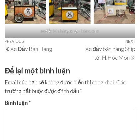
xe đấy bán hàng rong – bán caphe
Điều
Previous
PREVIOUS
NEXT
N
Xe Đẩy Bán Hàng
Xe đẩy bán hàng Ship
hướng
Post
P
tới H.Hóc Môn
bài
Để lại một bình luận
viết
Email của bạn sẽ không được hiển thị công khai.
Các
trường bắt buộc được đánh dấu
*
Bình luận
*