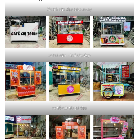
Xe trà sữa đẹp take away
xe trà sữa – trái cây đẹp
xe đồ rán đùi gà đẹp