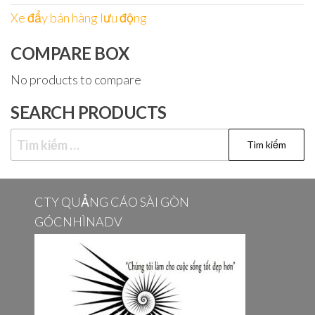
Xe đẩy bán hàng lưu động
COMPARE BOX
No products to compare
SEARCH PRODUCTS
Tìm
kiếm
cho:
CTY QUẢNG CÁO SÀI GÒN
GÓCNHÌNADV