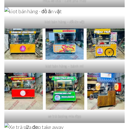
mẫu xe đẩy – cafe pha máy
kiot bán hàng – đồ ăn vặt
kiot bán hàng – bánh mì
xe trà toping mix đẹp