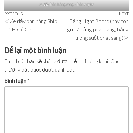
xe đấy bán hàng rong – bán caphe
Điều
Previous
PREVIOUS
NEXT
N
Xe đẩy bán hàng Ship
Bảng Light Board (hay còn
hướng
Post
P
tới H.Củ Chi
gọi là bảng phát sáng, bảng
bài
trong suốt phát sáng)
viết
Để lại một bình luận
Email của bạn sẽ không được hiển thị công khai.
Các
trường bắt buộc được đánh dấu
*
Bình luận
*