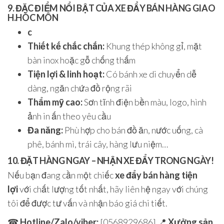
9. ĐẶC ĐIỂM NỔI BẬT CỦA XE ĐẨY BÁN HÀNG GIAO
H.HÓC MÔN
c
Thiết kế chắc chắn:
Khung thép không gỉ, mặt
bàn inox hoặc gỗ chống thấm
Tiện lợi & linh hoạt:
Có bánh xe di chuyển dễ
dàng, ngăn chứa đồ rộng rãi
Thẩm mỹ cao:
Sơn tĩnh điện bền màu, logo, hình
ảnh in ấn theo yêu cầu
Đa năng:
Phù hợp cho bán đồ ăn, nước uống, cà
phê, bánh mì, trái cây, hàng lưu niệm…
10. ĐẶT HÀNG NGAY – NHẬN XE ĐẨY TRONG NGÀY!
Nếu bạn đang cần một chiếc
xe đẩy bán hàng tiện
lợi
với chất lượng tốt nhất, hãy liên hệ ngay với chúng
tôi để được tư vấn và nhận báo giá chi tiết.
☎
Hotline/Zalo/viber:
[0568929686] 📍
Xưởng sản