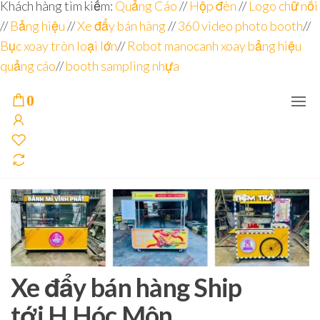
Đơn vị
Góc
Khách hàng tìm kiếm:
Quảng Cáo
//
Hộp đèn
//
Logo chữ nổi
Nhìn
chuyên
//
Bảng hiệu
Agency –
//
Xe đẩy bán hàng
//
360 video photo booth
//
nhà sản
sâu – 8
Bục xoay tròn loại lớn
//
Robot manocanh xoay bảng hiệu
xuất
năm
POSM,
quảng cáo
//
booth sampling nhựa
Quầy
kinh
Booth
nghiệm
Sampling,
0
Booth
trưng
bày, tủ
trưng
bày… tại
Tp.Hồ
Chí Minh
Xe đẩy bán hàng Ship
tới H.Hóc Môn