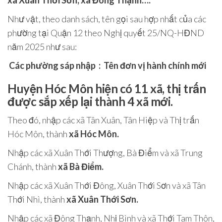
xã Xuân Thới Sơn, xã Đông Thạnh….
Như vật, theo danh sách, tên gọi sau hợp nhất của các
phường tại‍
Quận 12
theo Nghị quyết 25/NQ-HĐND
năm 2025 như sau:
‍ Các‍ phường‍ sáp‍ nhập ‍
:
‍ Tên‍ đơn‍ vị‍ hành‍ chính‍ mới ‍
Huyện Hóc Môn
hiện có 11 xã, thị trấn
được sắp xếp lại thành 4 xã mới.
Theo đó, nhập các xã Tân Xuân, Tân Hiệp và Thị trấn
Hóc Môn, thành
xã Hóc Môn.
Nhập các xã Xuân Thới Thượng, Bà Điểm và xã Trung
Chánh, thành
xã Bà Điểm.
Nhập các xã Xuân Thới Đông, Xuân Thới Sơn và xã Tân
Thới Nhì, thành
xã Xuân Thới Sơn.
Nhập các xã Đông Thạnh, Nhị Bình và xã Thới Tam Thôn,