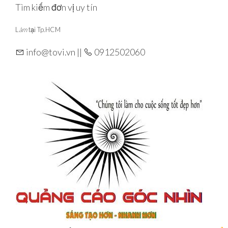
Skip
Tìm kiếm đơn vị uy tín
to
L
àm
tại Tp.HCM
the
content
info@tovi.vn ||
0912502060