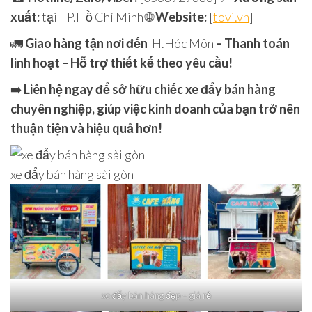
xuất:
tại TP.Hồ Chí Minh 🌐
Website:
[
tovi.vn
]
🚛
Giao hàng tận nơi đến
H.Hóc Môn
– Thanh toán
linh hoạt – Hỗ trợ thiết kế theo yêu cầu!
➡️
Liên hệ ngay để sở hữu chiếc xe đẩy bán hàng
chuyên nghiệp, giúp việc kinh doanh của bạn trở nên
thuận tiện và hiệu quả hơn!
xe đẩy bán hàng sài gòn
xe đẩy bán hàng đẹp – giá rẻ