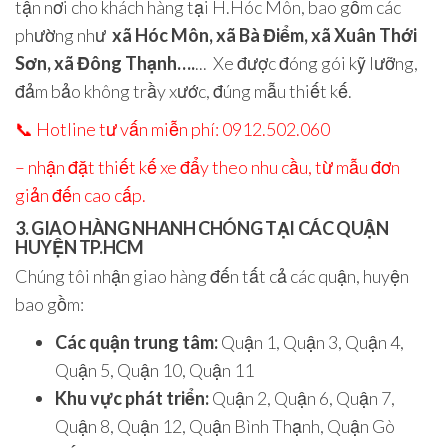
tận nơi cho khách hàng tại
H.Hóc Môn
, bao gồm các
phường như
xã Hóc Môn, xã Bà Điểm, xã Xuân Thới
Sơn, xã Đông Thạnh….
..
.
Xe được đóng gói kỹ lưỡng,
đảm bảo không trầy xước, đúng mẫu thiết kế.
📞
Hotline tư vấn miễn phí: 0912.502.060
– nhận đặt thiết kế xe đẩy theo nhu cầu, từ mẫu đơn
giản đến cao cấp.
3. GIAO HÀNG NHANH CHÓNG TẠI CÁC QUẬN
HUYỆN TP.HCM
Chúng tôi nhận giao hàng đến tất cả các quận, huyện
bao gồm:
Các quận trung tâm:
Quận 1, Quận 3, Quận 4,
Quận 5, Quận 10, Quận 11
Khu vực phát triển:
Quận 2, Quận 6, Quận 7,
Quận 8, Quận 12, Quận Bình Thạnh, Quận Gò